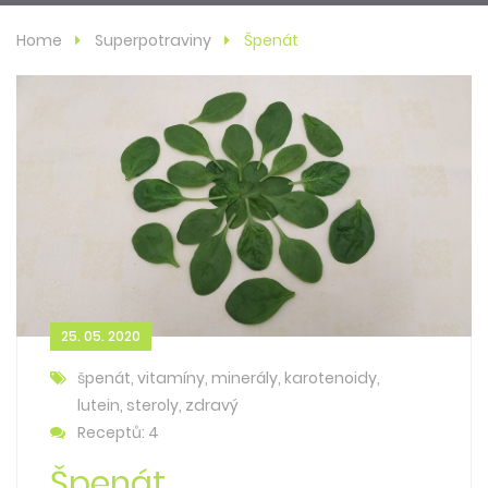
Home
Superpotraviny
Špenát
25. 05. 2020
špenát, vitamíny, minerály, karotenoidy,
lutein, steroly, zdravý
Receptů: 4
Špenát