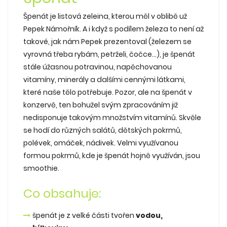
Špenát je listová zeleina, kterou měl v oblibě už
Pepek Námořník. A i když s podílem železa to není až
takové, jak nám Pepek prezentoval (železem se
vyrovná třeba rybám, petrželi, čočce...), je špenát
stále úžasnou potravinou, napěchovanou
vitamíny, minerály a dalšími cennými látkami,
které naše tělo potřebuje. Pozor, ale na špenát v
konzervě, ten bohužel svým zpracováním již
nedisponuje takovým množstvím vitamínů. Skvěle
se hodí do různých salátů, dětských pokrmů,
polévek, omáček, nádivek. Velmi využívanou
formou pokrmů, kde je špenát hojně využíván, jsou
smoothie.
Co obsahuje:
špenát je z velké části tvořen
vodou,