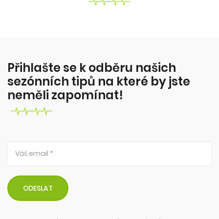
Jak zhubnout bez diet?
Krev a pot, dřina v posilovně - ne! Proč tloustnem?
Z čeho? Proč to nejde zhubnout? Co s tím?
Více zde...
Přihlašte se k odběru našich
sezónních tipů na které by jste
neměli zapomínat!