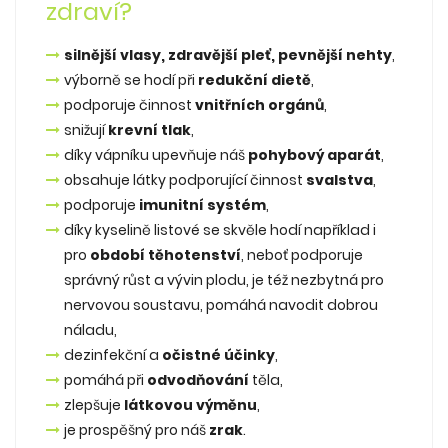
zdraví?
silnější vlasy, zdravější pleť, pevnější nehty
,
výborně se hodí při
redukční dietě
,
podporuje činnost
vnitřních orgánů
,
snižují
krevní tlak
,
díky vápníku upevňuje náš
pohybový aparát
,
obsahuje látky podporující činnost
svalstva
,
podporuje
imunitní systém
,
díky kyselině listové se skvěle hodí například i
pro
období těhotenství
, neboť podporuje
správný růst a vývin plodu, je též nezbytná pro
nervovou soustavu, pomáhá navodit dobrou
náladu,
dezinfekční a
očistné účinky
,
pomáhá při
odvodňování
těla,
zlepšuje
látkovou výměnu
,
je prospěšný pro náš
zrak
.