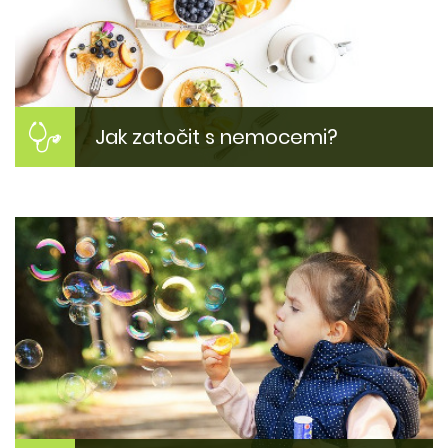
Jak zatočit s nemocemi?
Jak si zlepšit zdraví?
Inspirujte se našimi tipy jak zlepšit svůj zdravotní
stav. Proč jsme nemocní? Jak být zase fit?
Více zde...