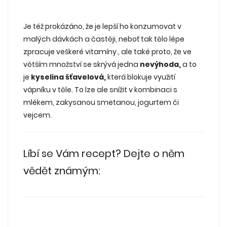
Je též prokázáno, že je lepší ho konzumovat v
malých dávkách a častěji, neboť tak tělo lépe
zpracuje veškeré vitamíny., ale také proto, že ve
větším množství se skrývá jedna
nevýhoda,
a to
je
kyselina šťavelová,
která blokuje využití
vápníku v těle. To lze ale snížit v kombinaci s
mlékem, zakysanou smetanou, jogurtem či
vejcem.
Líbí se Vám recept? Dejte o něm
vědět známým: