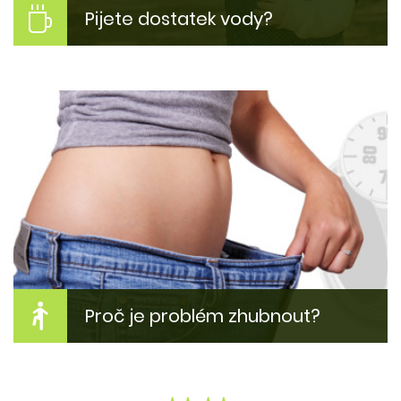
Pijete dostatek vody?
Máte dobrý pitný režim?
Pití čísté vody může být pro něho problém. Proč?
Kolik toho vypít? A jak to změnit?
Více zde...
Proč je problém zhubnout?