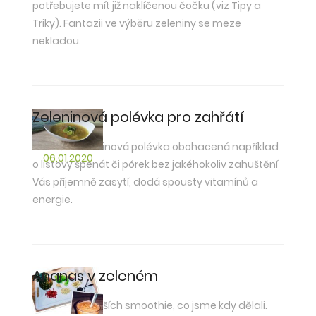
potřebujete mít již naklíčenou čočku (viz Tipy a
Triky). Fantazii ve výběru zeleniny se meze
nekladou.
Zeleninová polévka pro zahřátí
Tradiční zeleninová polévka obohacená například
06.01.2020
o listový špenát či pórek bez jakéhokoliv zahuštění
Vás příjemně zasytí, dodá spousty vitamínů a
energie.
Ananas v zeleném
Jedno z nejlepších smoothie, co jsme kdy dělali.