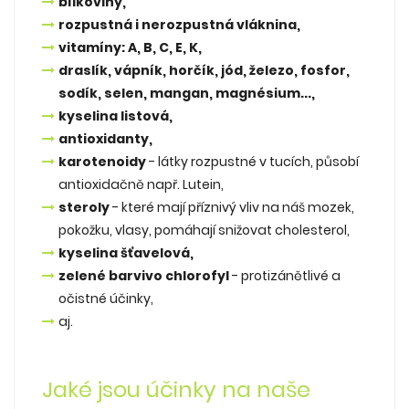
bílkoviny,
rozpustná i nerozpustná vláknina,
vitamíny: A, B, C, E, K,
draslík, vápník, horčík, jód, železo, fosfor,
sodík, selen, mangan, magnésium...,
kyselina listová,
antioxidanty,
karotenoidy
- látky rozpustné v tucích, působí
antioxidačně např. Lutein,
steroly
- které mají příznivý vliv na náš mozek,
pokožku, vlasy, pomáhají snižovat cholesterol,
kyselina šťavelová,
zelené barvivo chlorofyl
- protizánětlivé a
očistné účinky,
aj.
Jaké jsou účinky na naše