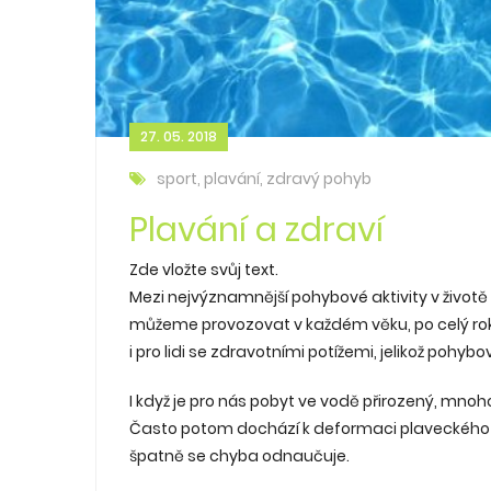
27. 05. 2018
sport, plavání, zdravý pohyb
Plavání a zdraví
Zde vložte svůj text.
Mezi nejvýznamnější pohybové aktivity v životě 
můžeme provozovat v každém věku, po celý rok 
i pro lidi se zdravotními potížemi, jelikož pohyb
I když je pro nás pobyt ve vodě přirozený, mno
Často potom dochází k deformaci plaveckého st
špatně se chyba odnaučuje.