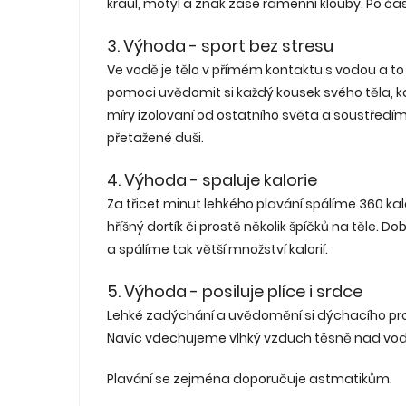
kraul, motýl a znak zase ramenní klouby. Po čas
3. Výhoda - sport bez stresu
Ve vodě je tělo v přímém kontaktu s vodou a t
pomoci uvědomit si každý kousek svého těla, ka
míry izolovaní od ostatního světa a soustředíme
přetažené duši.
4. Výhoda - spaluje kalorie
Za třicet minut lehkého plavání spálíme 360 kalo
hříšný dortík či prostě několik špíčků na těle. 
a spálíme tak větší množství kalorií.
5. Výhoda - posiluje plíce i srdce
Lehké zadýchání a uvědomění si dýchacího proc
Navíc vdechujeme vlhký vzduch těsně nad vodní hl
Plavání se zejména doporučuje astmatikům.