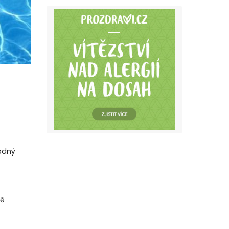
hodný
ně