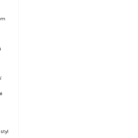
dem
é
í
né
styl