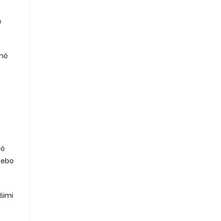
ě
jmě
vě
 nebo
šimi