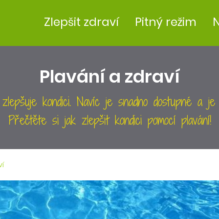
Zlepšit zdraví
Pitný režim
N
Plavání a zdraví
 a zlepšuje kondici. Navíc je snadno dostupné a je
Přečtěte si jak zlepšit kondici pomocí plavání!
ví