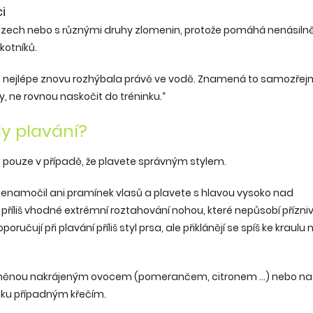
i
o úrazech nebo s různými druhy zlomenin, protože pomáhá nenásiln
kotníků.
o nejlépe znovu rozhýbala právě ve vodě. Znamená to samozře
, ne rovnou naskočit do tréninku.“
y plavání?
pouze v případě, že plavete správným stylem.
nenamočil ani pramínek vlasů a plavete s hlavou vysoko nad
í příliš vhodné extrémní roztahování nohou, které nepůsobí přízni
učují při plavání příliš styl prsa, ale přiklánějí se spíš ke kraulu
doplněnou nakrájeným ovocem (pomerančem, citronem …) nebo na
niku případným křečím.