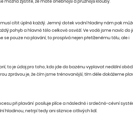
e možná zjistíte, že máte ohebnější a pružnější klouby.
o musí cítit úplně každý. Jemný dotek vodní hladiny nám pak můž
ždý pohyb a hlavně tělo celkově osvěží. Ve vodě jsme navíc do j
 se pouze na plavání, to prospívá nejen přetíženému tělu, ale i
rií, to je údaj pro toho, kdo jde do bazénu vyplavat nedělní oběd
Dobrou zprávou je, že čím jsme trénovanější, tím déle dokážeme pla
esu při plavání posiluje plíce a následně i srdečně-cévní syst
adinou, netrpí tedy ani sliznice citlivých lidí.