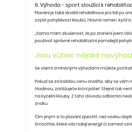
6. Výhoda - sport sloužící k rehabilitac
Plavání je také skvělá rehabilitace pro lidi p
zvýšit pohyblivost kloubů, hlavně ramen, kyčlí a 
„Sama mám zkušenost, že po zranění jsem těl
používat správné rehabilitační pomalejší pohyby
Jsou vůbec nějaké nevýhod
Se všemi zmíněnými výhodami můžete počítat 
Pokud se za každou cenu snažíte, aby se vám 
hladinou, zatěžujete krční páteř. Stejně tak nen
na kyčelní klouby. Z toho důvodu odborníci nedopor
znaku.
Čím jiným si to plavání zpestřit, než vodou 
Smoothie, které vás nabijí energií či zamezí vz