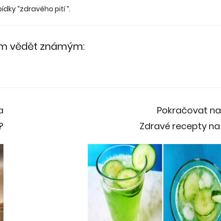
dky “zdravého pití “.
něm vědět známým:
a
Pokračovat n
?
Zdravé recepty na 