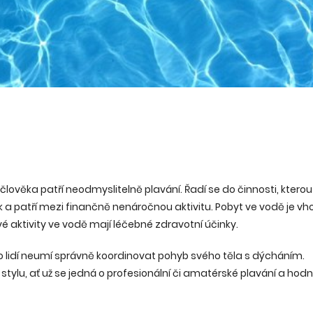
člověka patří neodmyslitelně plavání. Řadí se do činnosti, kterou
a patří mezi finančně nenáročnou aktivitu. Pobyt ve vodě je v
ové aktivity ve vodě mají léčebné zdravotní účinky.
ho lidí neumí správně koordinovat pohyb svého těla s dýcháním.
ylu, ať už se jedná o profesionální či amatérské plavání a hod