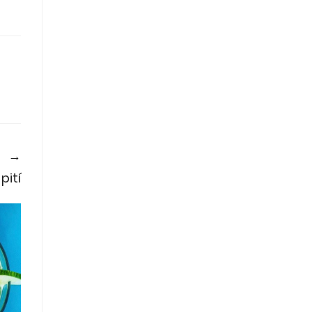
a →
pití