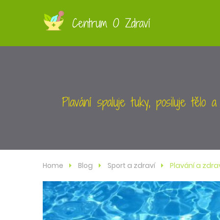
Centrum O Zdraví
Plavání spaluje tuky, posiluje tělo
Home
Blog
Sport a zdraví
Plavání a zdra