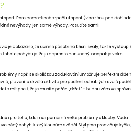
t?
ální sport. Pomineme-li nebezpečí utopení (v bazénu pod dohle
 žádné nevýhody, jen samé výhody. Posuďte sami!
víc je dokázáno, že účinně působí na břišní svaly, takže vystoupl
em tohoto pohybu je, že je naprosto nenucený, naopak je velmi
problémy např. se skoliózou zad.Plavání umožňuje perfektní držen
vně, plavání je skvělá aktivita pro posílení ochablých svalů podél
dete mít pocit, že je musíte pořád „držet“ – budou vám ve správ
hodné i pro toho, kdo má i poměrně velké problémy s klouby. Voda
uvolněný pohyb, který kloubům svědčí. Styl prsa procvičuje kyčle, 