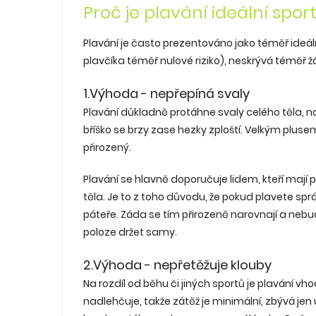
Proč je plavání ideální spor
Plavání je často prezentováno jako téměř ide
plavčíka téměř nulové riziko), neskrývá téměř
1.Výhoda - nepřepíná svaly
Plavání důkladně protáhne svaly celého těla, na
bříško se brzy zase hezky zploští. Velkým plus
přirozený.
Plavání se hlavně doporučuje lidem, kteří mají 
těla. Je to z toho důvodu, že pokud plavete sprá
páteře. Záda se tím přirozeně narovnají a nebu
poloze držet samy.
2.Výhoda - nepřetěžuje klouby
Na rozdíl od běhu či jiných sportů je plavání v
nadlehčuje, takže zátěž je minimální, zbývá jen 