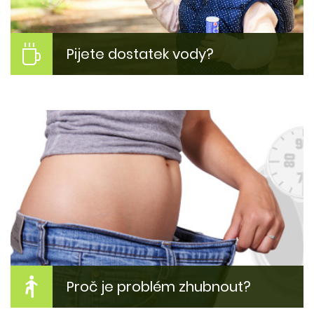
Pijete dostatek vody?
Máte dobrý pitný režim?
Pití čísté vody může být pro něho problém. Proč?
Kolik toho vypít? A jak to změnit?
Více zde...
Proč je problém zhubnout?