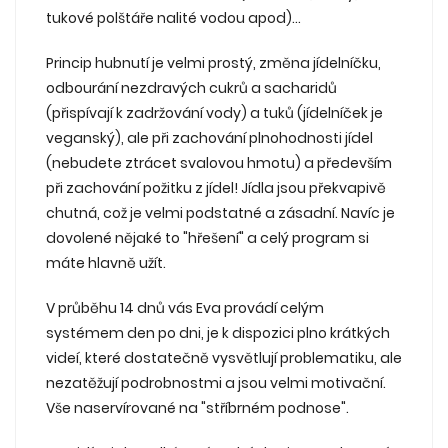
tukové polštáře nalité vodou apod)...
Princip hubnutí je velmi prostý, změna jídelníčku,
odbourání nezdravých cukrů a sacharidů
(přispívají k zadržování vody) a tuků (jídelníček je
veganský), ale při zachování plnohodnosti jídel
(nebudete ztrácet svalovou hmotu) a především
při zachování požitku z jídel! Jídla jsou překvapivě
chutná, což je velmi podstatné a zásadní. Navíc je
dovolené nějaké to "hřešení" a celý program si
máte hlavně užít.
V průběhu 14 dnů vás Eva provádí celým
systémem den po dni, je k dispozici plno krátkých
videí, které dostatečně vysvětlují problematiku, ale
nezatěžují podrobnostmi a jsou velmi motivační.
Vše naservírované na "stříbrném podnose".