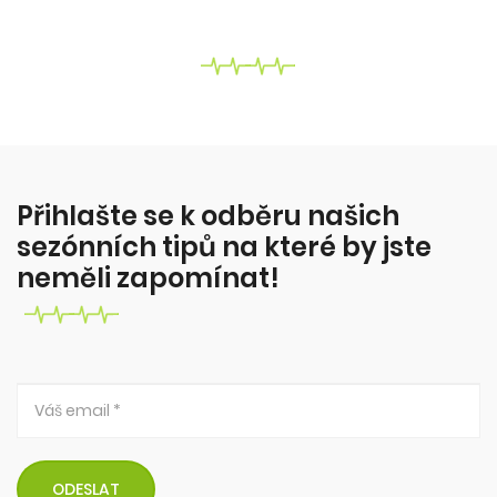
Jak zhubnout bez diet?
Krev a pot, dřina v posilovně - ne! Proč tloustnem?
Z čeho? Proč to nejde zhubnout? Co s tím?
Více zde...
Přihlašte se k odběru našich
sezónních tipů na které by jste
neměli zapomínat!