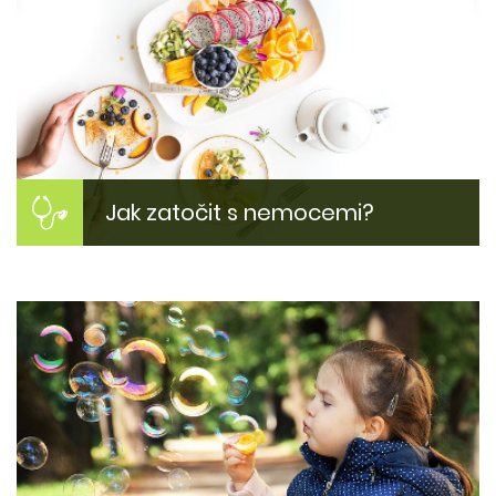
Jak zatočit s nemocemi?
Jak si zlepšit zdraví?
Inspirujte se našimi tipy jak zlepšit svůj zdravotní
stav. Proč jsme nemocní? Jak být zase fit?
Více zde...