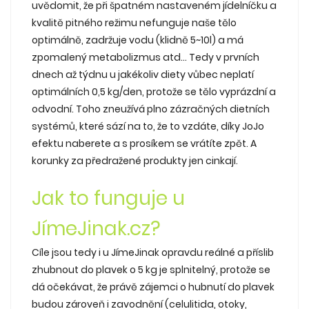
uvědomit, že při špatném nastaveném jídelníčku a
kvalitě pitného režimu nefunguje naše tělo
optimálně, zadržuje vodu (klidně 5~10l) a má
zpomalený metabolizmus atd... Tedy v prvních
dnech až týdnu u jakékoliv diety vůbec neplatí
optimálních 0,5 kg/den, protože se tělo vyprázdní a
odvodní. Toho zneužívá plno zázračných dietních
systémů, které sází na to, že to vzdáte, díky JoJo
efektu naberete a s prosíkem se vrátíte zpět. A
korunky za předražené produkty jen cinkají.
Jak to funguje u
JímeJinak.cz?
Cíle jsou tedy i u JímeJinak opravdu reálné a příslib
zhubnout do plavek o 5 kg je splnitelný, protože se
dá očekávat, že právě zájemci o hubnutí do plavek
budou zároveň i zavodnění (celulitida, otoky,