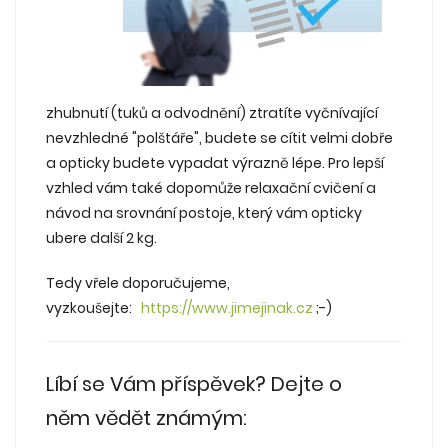
zhubnutí (tuků a odvodnění) ztratíte vyčnívající
nevzhledné "polštáře", budete se cítit velmi dobře
a opticky budete vypadat výrazně lépe. Pro lepší
vzhled vám také dopomůže relaxační cvičení a
návod na srovnání postoje, který vám opticky
ubere další 2 kg.
Tedy vřele doporučujeme,
vyzkoušejte:
https://www.jimejinak.cz
;-)
Líbí se Vám příspěvek? Dejte o
něm vědět známým: