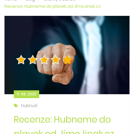
Recenze: Hubneme do plavek od JímeJinak.cz
11. 06. 2023
hubnutí
Recenze: Hubneme do
plavek od JímeJinak.cz