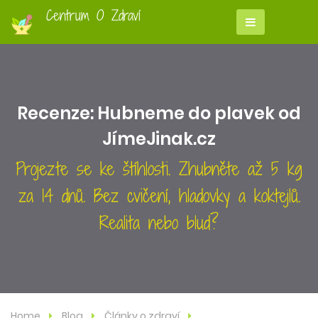
Centrum O Zdraví
Recenze: Hubneme do plavek od
JímeJinak.cz
Projezte se ke štíhlosti. Zhubněte až 5 kg
za 14 dnů. Bez cvičení, hladovky a koktejlů.
Realita nebo blud?
Home
Blog
Články o zdraví