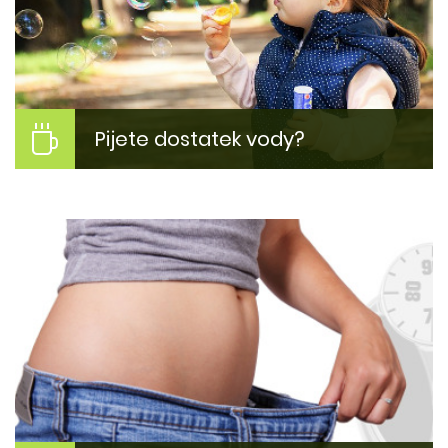
Více zde...
Pijete dostatek vody?
Máte dobrý pitný režim?
Pití čísté vody může být pro něho problém. Proč?
Kolik toho vypít? A jak to změnit?
Více zde...