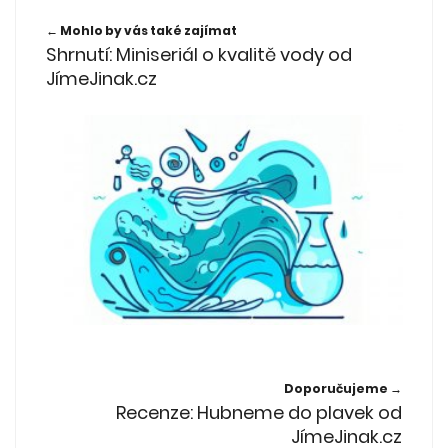
← Mohlo by vás také zajímat
Shrnutí: Miniseriál o kvalitě vody od
JímeJinak.cz
Doporučujeme →
Recenze: Hubneme do plavek od
JímeJinak.cz