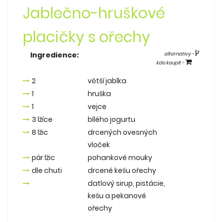
Jablečno-hruškové
placičky s ořechy
Ingredience:
alternativy -
kde koupit -
2
větší jablka
1
hruška
1
vejce
3 lžíce
bílého jogurtu
8 lžic
drcených ovesných
vloček
pár lžic
pohankové mouky
dle chuti
drcené kešu ořechy
datlový sirup, pistácie,
kešu a pekanové
ořechy