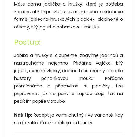
Máte doma jablíčka a hrušky, které je potřeba
zpracovat? Připravte si svačinu nebo snídani ve
formě jablečno-hruškových placiček, doplněné o
ořechy, bílý jogurt a pohankovou mouku.
Postup:
Jablka a hrušky si oloupeme, zbavíme jadřinců a
nastrouháme najemno. Přidáme vajíčko, bílý
jogurt, ovesné vločky, drcené kešu ořechy a podle
hustoty pohankovou mouku. Pořádně
promícháme a připravíme si placičky. Lze
připravovat jak na pánvi s kapkou oleje, tak na
pečícím papíře v troubě.
Náš tip:
Recept je velmi chutný i ve variantě, kdy
se do základů rozmačkají nektarinky.