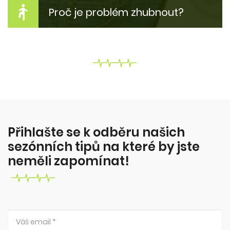
Proč je problém zhubnout?
Jak zhubnout bez diet?
Krev a pot, dřina v posilovně - ne! Proč tloustnem?
Z čeho? Proč to nejde zhubnout? Co s tím?
Více zde...
Přihlašte se k odběru našich
sezónních tipů na které by jste
neměli zapomínat!