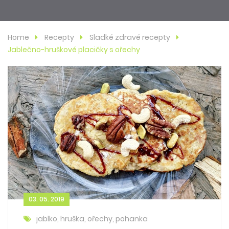
Home
Recepty
Sladké zdravé recepty
Jablečno-hruškové placičky s ořechy
03. 05. 2019
jablko, hruška, ořechy, pohanka