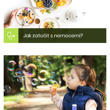
Jak zatočit s nemocemi?
Jak si zlepšit zdraví?
Inspirujte se našimi tipy jak zlepšit svůj zdravotní
stav. Proč jsme nemocní? Jak být zase fit?
Více zde...