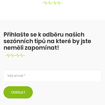
Jak zhubnout bez diet?
Krev a pot, dřina v posilovně - ne! Proč tloustnem?
Z čeho? Proč to nejde zhubnout? Co s tím?
Více zde...
Přihlašte se k odběru našich
sezónních tipů na které by jste
neměli zapomínat!