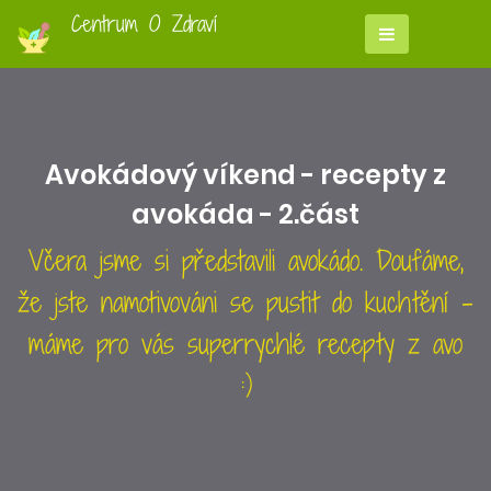
Centrum O Zdraví
Avokádový víkend - recepty z
avokáda - 2.část
Včera jsme si představili avokádo. Doufáme,
že jste namotivováni se pustit do kuchtění -
máme pro vás superrychlé recepty z avo
:)