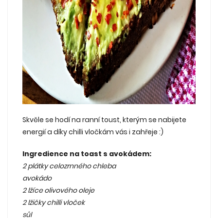
Skvěle se hodí na ranní toust, kterým se nabijete
energií a díky chilli vločkám vás i zahřeje :)
Ingredience na toast s avokádem:
2 plátky celozrnného chleba
avokádo
2 lžíce olivového oleje
2 lžičky chilli vloček
sůl