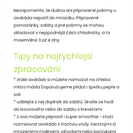
Nezapomeňte, že dužina ani připravené pokrmy u
avokáda nepatří do mrazáku. Připravené
pomazánky, saláty a jiné pokrmy se mohou
skladovat v nejspodnější části chladničky, a to
maximálně 3 až 4 dny.
Tipy na nejrychlejší
zpracování
* zralé avokádo si můžete namazat na chleba
místo másla Doporučujeme přidat i špetku pepře a
soli
* udělejte z něj doplněk do salátů. Skvěle se hodí
do lososového nebo do salátu s krevetami
* z avo můžete připravit i super smoothie - stačí
rozmixovat avokádo s trochou vody, čerstvými či
mrazenými malinami, jahodami nebo borůvkami