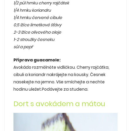
1/2 půl hrnku cherry rajčátek
1/4 hrnku koriandru
1/4 hrnku červené cibule
0,5 lžíce limetkové šťávy
2-3 lžíce olivového oleje
1-2 stroužky česneku
sůl a pepř
Příprava guacamole:
Avokádo rozmělněte vidličkou. Cherry rajčátka,
cibuli a koriandr nakrájejte na kousky. Česnek
nasekejte na jemno. Vše smíchejte a nechte
hodinu uležet.Podávejte za studena.
Dort s avokádem a mátou