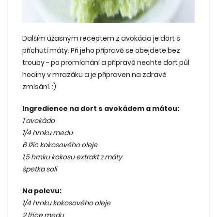
Dalším úžasným receptem z avokáda je dort s
příchutí máty. Při jeho přípravě se obejdete bez
trouby - po promíchání a přípravě nechte dort půl
hodiny v mrazáku a je připraven na zdravé
zmlsání. :)
Ingredience na dort s avokádem a mátou:
1 avokádo
1/4 hrnku medu
6 lžic kokosového oleje
1,5 hrnku kokosu extrakt z máty
špetka soli
Na polevu:
1/4 hrnku kokosového oleje
2 lžíce medu