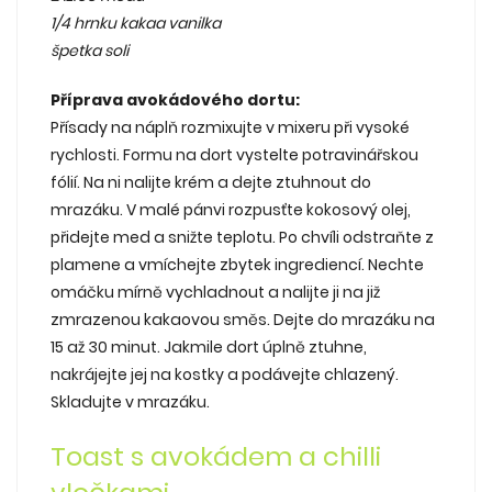
1/4 hrnku kakaa vanilka
špetka soli
Příprava avokádového dortu:
Přísady na náplň rozmixujte v mixeru při vysoké
rychlosti. Formu na dort vystelte potravinářskou
fólií. Na ni nalijte krém a dejte ztuhnout do
mrazáku. V malé pánvi rozpusťte kokosový olej,
přidejte med a snižte teplotu. Po chvíli odstraňte z
plamene a vmíchejte zbytek ingrediencí. Nechte
omáčku mírně vychladnout a nalijte ji na již
zmrazenou kakaovou směs. Dejte do mrazáku na
15 až 30 minut. Jakmile dort úplně ztuhne,
nakrájejte jej na kostky a podávejte chlazený.
Skladujte v mrazáku.
Toast s avokádem a chilli