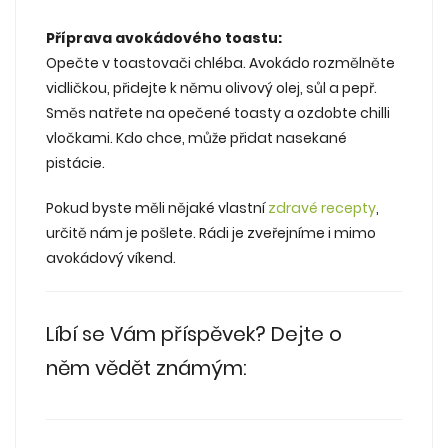
Příprava avokádového toastu:
Opečte v toastovači chléba. Avokádo rozmělněte
vidličkou, přidejte k němu olivový olej, sůl a pepř.
Směs natřete na opečené toasty a ozdobte chilli
vločkami. Kdo chce, může přidat nasekané
pistácie.
Pokud byste měli nějaké vlastní
zdravé recepty
,
určitě nám je pošlete. Rádi je zveřejníme i mimo
avokádový víkend.
Líbí se Vám příspěvek? Dejte o
něm vědět známým: