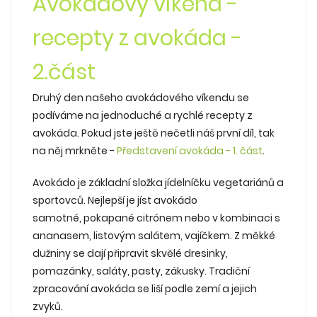
Avokádový víkend -
recepty z avokáda -
2.část
Druhý den našeho avokádového víkendu se
podíváme na jednoduché a rychlé recepty z
avokáda. Pokud jste ještě nečetli náš první díl, tak
na něj mrkněte -
Představení avokáda - 1. část
.
Avokádo je základní složka jídelníčku vegetariánů a
sportovců. Nejlepší je jíst avokádo
samotné, pokapané
citrónem nebo v kombinaci s
ananasem, listovým salátem, vajíčkem. Z měkké
dužniny se dají připravit skvělé dresinky,
pomazánky, saláty, pasty, zákusky. Tradiční
zpracování avokáda se liší podle zemí a jejich
zvyků.