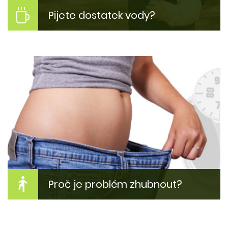
Pijete dostatek vody?
Máte dobrý pitný režim?
Pití čísté vody může být pro něho problém. Proč?
Kolik toho vypít? A jak to změnit?
Více zde...
Proč je problém zhubnout?