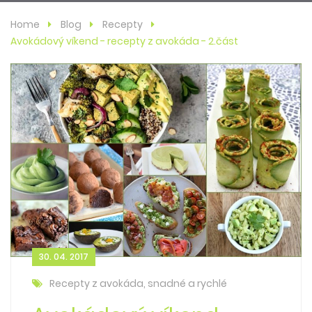
Home
Blog
Recepty
Avokádový víkend - recepty z avokáda - 2.část
30. 04. 2017
Recepty z avokáda, snadné a rychlé