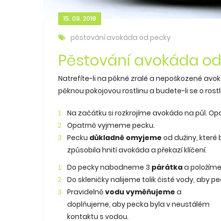
15. 09. 2018
pěstování avokáda od pecky
Pěstování avokáda od
Natrefíte-li na pěkné zralé a nepoškozené avoká
pěknou pokojovou rostlinu a budete-li se o rostl
Na začátku si rozkrojíme avokádo na půl. Opat
Opatrně vyjmeme pecku.
Pecku
důkladně omyjeme
od dužiny, které
způsobila hnití avokáda a překazí klíčení.
Do pecky nabodneme 3
párátka
a položíme 
Do skleničky nalijeme tolik čisté vody, aby p
Pravidelně
vodu vyměňujeme
a
doplňujeme, aby pecka byla v neustálém
kontaktu s vodou.