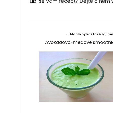
Líbí se Vám recept? Dejte o něm
← Mohlo by vás také zajíma
Avokádovo-medové smoothi