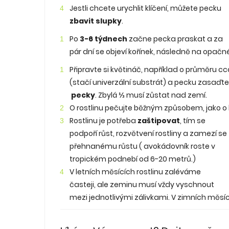
Jestli chcete urychlit klíčení, můžete pecku
zbavit slupky
.
Po
3-6 týdnech
začne pecka praskat a za
pár dní se objeví kořínek, následně na opačné
Připravte si květináč, například o průměru c
(stačí univerzální substrát) a pecku zasaďt
pecky
. Zbylá
⅓
musí zůstat nad zemí.
O rostlinu pečujte běžným způsobem, jako o k
Rostlinu je potřeba
zaštipovat
, tím se
podpoří růst, rozvětvení rostliny a zamezí se
přehnanému růstu ( avokádovník roste v
tropickém podnebí od 6-20 metrů.)
V letních měsících rostlinu zaléváme
časteji, ale zeminu musí vždy vyschnout
mezi jednotlivými zálivkami. V zimních měsí