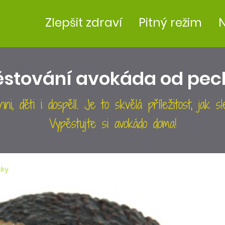
Zlepšit zdraví
Pitný režim
N
ěstování avokáda od pec
ni, děti i dospělí. Je to skvělá příležitost, jak s
Vypěstujte si avokádo doma!
cky