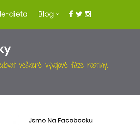
e-dieta
Blog
ky
ledovat veškeré vývojové fáze rostliny.
Jsme Na Facebooku