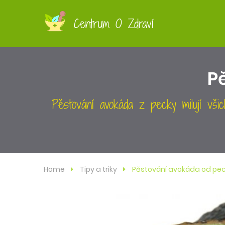
Centrum O Zdraví
P
Pěstování avokáda z pecky milují všich
Home
Tipy a triky
Pěstování avokáda od pe