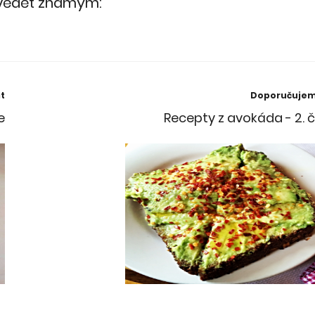
 vědět známým:
t
Doporučuje
e
Recepty z avokáda - 2. 