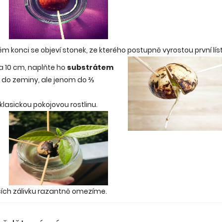
m konci se objeví stonek, ze kterého postupně vyrostou první líst
ca 10 cm, naplňte ho
substrátem
e do zeminy, ale jenom do
⅔
lasickou pokojovou rostlinu.
cích zálivku razantně omezíme.