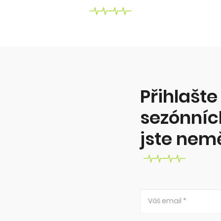
Máte dobrý pitný režim?
Pití čísté vody může být pro něho
problém. Proč? Kolik toho vypít? A
jak to změnit?
Více zde...
Přihlašte
sezónních
jste nem