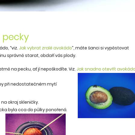
 pecky
do, “viz.
Jak vybrat zralé avokádo
”, máte šanci si vypěstovat
inu správně starat, obdaří vás plody.
rně na pecku, ať jí nepoškodíte. Viz.
Jak snadno
otevřít avokád
 by při nedostatečném mytí
na okraj skleničky.
ecka byla cca do půlky
ponořená.