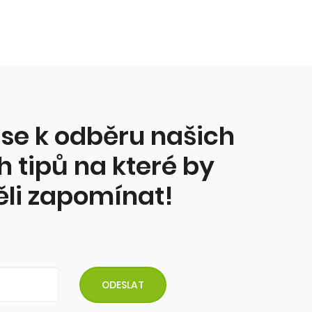
Jak zhubnout bez diet?
Krev a pot, dřina v posilovně - ne!
Proč tloustnem? Z čeho? Proč to
nejde zhubnout? Co s tím?
Více zde...
 se k odběru našich
 tipů na které by
ěli zapomínat!