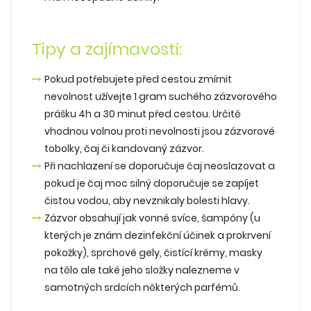
Tipy a zajímavosti:
Pokud potřebujete před cestou zmírnit
nevolnost užívejte 1 gram suchého zázvorového
prášku 4h a 30 minut před cestou. Určitě
vhodnou volnou proti nevolnosti jsou zázvorové
tobolky, čaj či kandovaný zázvor.
Při nachlazení se doporučuje čaj neoslazovat a
pokud je čaj moc silný doporučuje se zapíjet
čistou vodou, aby nevznikaly bolesti hlavy.
Zázvor obsahují jak vonné svíce, šampóny (u
kterých je znám dezinfekční účinek a prokrvení
pokožky), sprchové gely, čistící krémy, masky
na tělo ale také jeho složky nalezneme v
samotných srdcích některých parfémů.