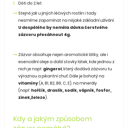
Děti do 2 let
Stejně jak u jiných léčivých rostlin i tady
nesmíme zapomínat na nějaké základní užívání.
U dospělého by neměla dávka čerstvého
zázvoru přesáhnout 4g.
Zázvor obsahuje nejen aromatické látky, ale i
esenciální oleje a další stovky látek, kde jednou z
nich je např.
gingerol
, který dodává zázvoru tu
výraznou a pikantní chuť. Dále je bohatý na
vitamíny
(A, B1, B2, B6, C, E), na minerály
(např.
hořčík,
draslík, sodík, vápník, fosfor,
zinek,železo
).
Kdy a jakým způsobem