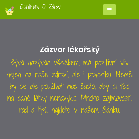
Centrum O Zdraví
Zázvor lékařský
Bývá nazýván všelékem, má pozitivní vliv
nejen na naše zdraví, ale i psychiku. Neměl
by se ale používat moc často, aby si tělo
na dané látky nenavyklo. Mnoho zajímavostí,
rad a tipů najdete v našem článku.