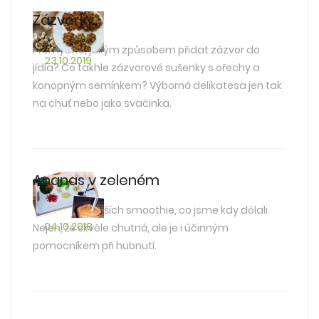
Zázvorky
Přemýšlíte, jakým způsobem přidat zázvor do
23.10.2019
jídla? Co takhle zázvorové sušenky s ořechy a
konopným semínkem? Výborná delikatesa jen tak
na chuť nebo jako svačinka.
Ananas v zeleném
Jedno z nejlepších smoothie, co jsme kdy dělali.
04.10.2018
Nejen, že skvěle chutná, ale je i účinným
pomocníkem při hubnutí.