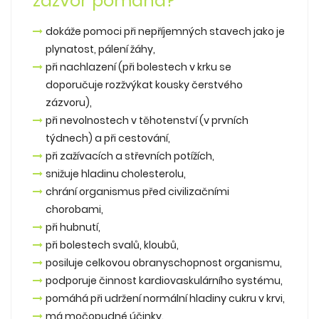
zázvor pomáhá?
dokáže pomoci při nepříjemných stavech jako je
plynatost, pálení žáhy,
při nachlazení (při bolestech v krku se
doporučuje rozžvýkat kousky čerstvého
zázvoru),
při nevolnostech v těhotenství (v prvních
týdnech) a při cestování,
při zažívacích a střevních potížích,
snižuje hladinu cholesterolu,
chrání organismus před civilizačními
chorobami,
při hubnutí,
při bolestech svalů, kloubů,
posiluje celkovou obranyschopnost organismu,
podporuje činnost kardiovaskulárního systému,
pomáhá při udržení normální hladiny cukru v krvi,
má močopudné účinky.