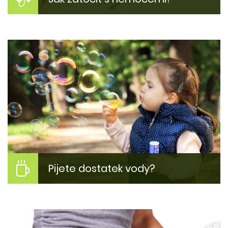
Jak si zlepšit zdraví?
Inspirujte se našimi tipy jak zlepšit svůj zdravotní
stav. Proč jsme nemocní? Jak být zase fit?
Více zde...
Pijete dostatek vody?