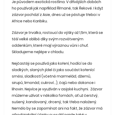
Je původem exotická rostlina. V dřívějších dobách
ho používali jak například Římané, tak Řekové. I když
zázvor pochází z Asie, dnes už se pěstuje třeba i v
Africe nebo Karibiku.
Zázvor je trvalka, rostoucí do výšky až 1,5m, která se
těší velké oblibě díky svým rozvětveným
oddenkům, které mají výraznou vůni i chuť.
Skladujeme nejlépe v chladu.
Nejčastěji se používá jako koření, hodící se do
sladkých, slaných jídel či jako součást kořenící
směsi, sladkostí (včetně marmelád, džemů,
sirupů, limonád, cukroví...), čajů nebo dokonce i
lihovin. Nejvíce je využíván v asijské kuchyni. Zázvor
můžeme užívat v několika fomách, ať už čerstvý,
sušený, kandovaný, drcený, tak třeba naložený.
Nemělo by se zapomínat ani na fakt, že zázvor má
afrodiziakální účinky a využití najde také v