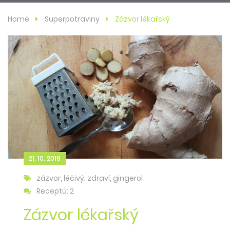
Home
Superpotraviny
Zázvor lékařský
21. 10. 2019
zázvor, léčivý, zdraví, gingerol
Receptů: 2
Zázvor lékařský