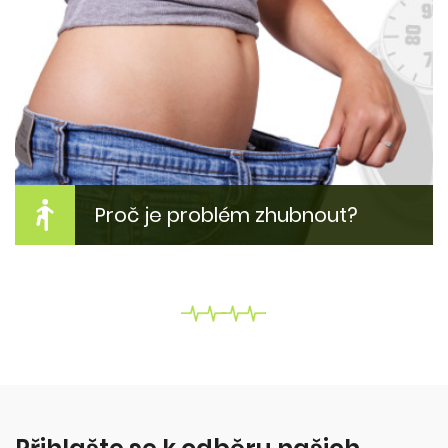
Máte dobrý pitný režim?
Pití čísté vody může být pro něho problém. Proč?
Kolik toho vypít? A jak to změnit?
Více zde...
Proč je problém zhubnout?
Jak zhubnout bez diet?
Krev a pot, dřina v posilovně - ne! Proč tloustnem?
Z čeho? Proč to nejde zhubnout? Co s tím?
Více zde...