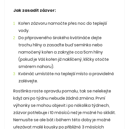
Jak zasadit zázvor:
Kořen zázvoru namočte přes noc do teplejší
vody.
Do připraveného širokého květináče dejte
trochu hlíny a zasaďte buď semínko nebo
namočený kořen a zakryjte cca 5cm hlíny
(pokud je Váš kořen již naklíčený, klíčky otočte
směrem nahoru).
Kvěináč umístěte na teplejší místo a pravidelně
zalévejte.
Rostlinka roste opravdu pomalu, tak se nelekejte
když ani po týdnu nebude žádná změna. První
výhonky se mohou objevit i po několika týdnech,
zázvor potřebuje i 10 měsíců než je možné ho sklidit.
Nemusíte se ale bát i během této doby je možné
uřezávat malé kousky po přibližně 3 měsících