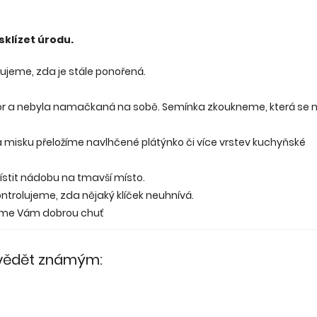
sklízet úrodu.
ujeme, zda je stále ponořená.
tor a nebyla namačkaná na sobě. Semínka zkoukneme, která se
a misku přeložíme navlhčené plátýnko či více vrstev kuchyňské
místit nádobu na tmavší místo.
ntrolujeme, zda nějaký klíček neuhnívá.
ejeme Vám dobrou chuť
 vědět známým: