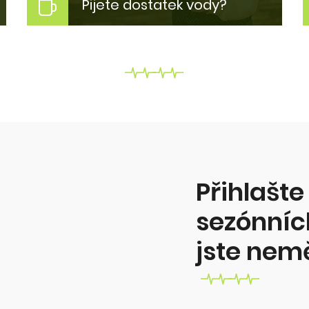
Pijete dostatek vody?
Máte dobrý pitný režim?
Pití čísté vody může být pro něho
problém. Proč? Kolik toho vypít? A
jak to změnit?
Více zde...
Přihlašte
sezónních
jste nem