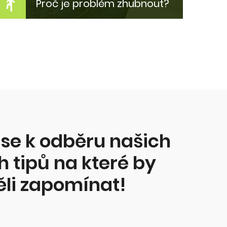
Proč je problém zhubnout?
Jak zhubnout bez diet?
Krev a pot, dřina v posilovně - ne!
Proč tloustnem? Z čeho? Proč to
nejde zhubnout? Co s tím?
Více zde...
 se k odběru našich
 tipů na které by
ěli zapomínat!