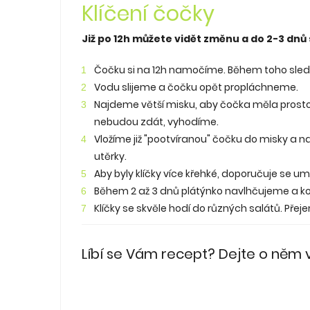
Klíčení čočky
Již po 12h můžete vidět změnu a do 2-3 dnů 
Čočku si na 12h namočíme. Během toho sled
Vodu slijeme a čočku opět propláchneme.
Najdeme větší misku, aby čočka měla pros
nebudou zdát, vyhodíme.
Vložíme již "pootvíranou" čočku do misky a n
utěrky.
Aby byly klíčky více křehké, doporučuje se u
Během 2 až 3 dnů plátýnko navlhčujeme a ko
Klíčky se skvěle hodí do různých salátů. Př
Líbí se Vám recept? Dejte o něm