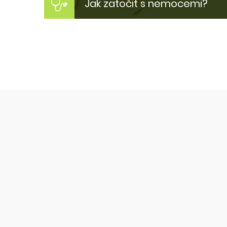
Jak zatočit s nemocemi?
Jak si zlepšit zdraví?
Inspirujte se našimi tipy jak zlepšit
svůj zdravotní stav. Proč jsme
nemocní? Jak být zase fit?
Více zde...