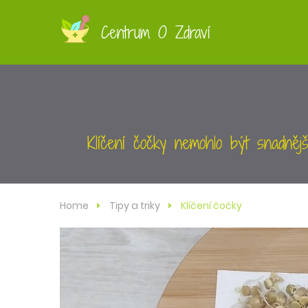
Centrum O Zdraví
Klíčení čočky nemohlo být snadnějš
Home
Tipy a triky
Klíčení čočky