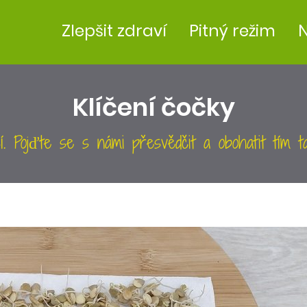
Zlepšit zdraví
Pitný režim
N
Klíčení čočky
í. Pojďte se s námi přesvědčit a obohatit tím ta